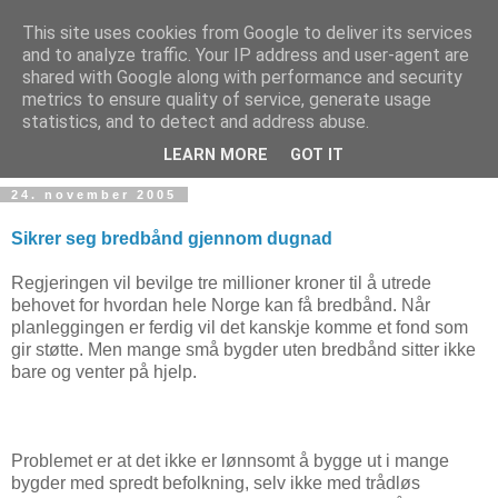
This site uses cookies from Google to deliver its services
and to analyze traffic. Your IP address and user-agent are
shared with Google along with performance and security
metrics to ensure quality of service, generate usage
Teknologinyheter
statistics, and to detect and address abuse.
LEARN MORE
GOT IT
24. november 2005
Sikrer seg bredbånd gjennom dugnad
Regjeringen vil bevilge tre millioner kroner til å utrede
behovet for hvordan hele Norge kan få bredbånd. Når
planleggingen er ferdig vil det kanskje komme et fond som
gir støtte. Men mange små bygder uten bredbånd sitter ikke
bare og venter på hjelp.
Problemet er at det ikke er lønnsomt å bygge ut i mange
bygder med spredt befolkning, selv ikke med trådløs