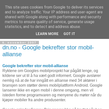
This site uses cookies from Google to deliver its services
and to analyze traffic. Your IP address and user-agent are
shared with Google along with performance and security
metrics to ensure quality of service, generate usage
Teknologinyheter
statistics, and to detect and address abuse.
LEARN MORE
GOT IT
6. november 2007
dn.no - Google bekrefter stor mobil-
allianse
Google bekrefter stor mobil-allianse
Ryktene om Googles mobilprosjekt har pågått lenge, og
kildene ser ut til å ha vært godt informert. Google avslører
nemlig nå at de har inngått en allianse med 34 aktører i
bransjen som støtter deres mobilplattform Android. Google
lanserer ikke en egen mobil i denne omgang, men vil
isteden forme programvaren og menyene du møter når du
kjøper mobiler fra andre produsenter.