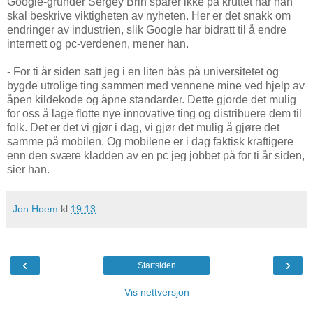
Google-gründer Sergey Brin sparer ikke på kruttet når han
skal beskrive viktigheten av nyheten. Her er det snakk om
endringer av industrien, slik Google har bidratt til å endre
internett og pc-verdenen, mener han.
- For ti år siden satt jeg i en liten bås på universitetet og
bygde utrolige ting sammen med vennene mine ved hjelp av
åpen kildekode og åpne standarder. Dette gjorde det mulig
for oss å lage flotte nye innovative ting og distribuere dem til
folk. Det er det vi gjør i dag, vi gjør det mulig å gjøre det
samme på mobilen. Og mobilene er i dag faktisk kraftigere
enn den svære kladden av en pc jeg jobbet på for ti år siden,
sier han.
Jon Hoem
kl
19:13
‹
›
Startsiden
Vis nettversjon