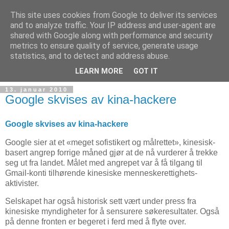
This site uses cookies from Google to deliver its services
and to analyze traffic. Your IP address and user-agent are
shared with Google along with performance and security
metrics to ensure quality of service, generate usage
Teknologinyheter
statistics, and to detect and address abuse.
LEARN MORE
GOT IT
13. januar 2010
Google skvises av kina-hackere
Google skvises av kina-hackere
Google sier at et «meget sofistikert og målrettet», kinesisk-
basert angrep forrige måned gjør at de nå vurderer å trekke
seg ut fra landet. Målet med angrepet var å få tilgang til
Gmail-konti tilhørende kinesiske menneskerettighets-
aktivister.
Selskapet har også historisk sett vært under press fra
kinesiske myndigheter for å sensurere søkeresultater. Også
på denne fronten er begeret i ferd med å flyte over.