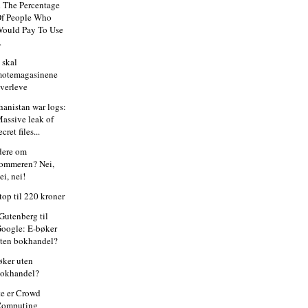
 The Percentage
f People Who
ould Pay To Use
.
 skal
otemagasinene
verleve
hanistan war logs:
assive leak of
ecret files...
dere om
ommeren? Nei,
ei, nei!
top til 220 kroner
 Gutenberg til
oogle: E-bøker
ten bokhandel?
øker uten
okhandel?
te er Crowd
Computing