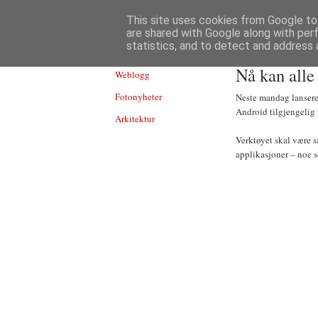
TEKNOLOGI
This site uses cookies from Google to 
are shared with Google along with per
statistics, and to detect and address 
Nå kan alle
Weblogg
Fotonyheter
Neste mandag lanserer
Android tilgjengelig f
Arkitektur
Verktøyet skal være s
applikasjoner – noe so