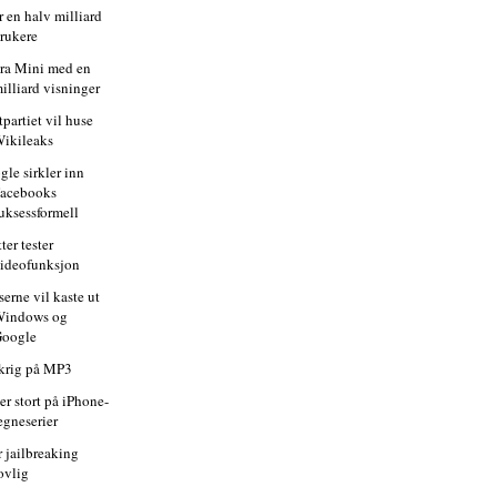
r en halv milliard
rukere
ra Mini med en
illiard visninger
tpartiet vil huse
ikileaks
gle sirkler inn
acebooks
uksessformell
ter tester
ideofunksjon
erne vil kaste ut
Windows og
Google
skrig på MP3
er stort på iPhone-
egneserier
r jailbreaking
ovlig