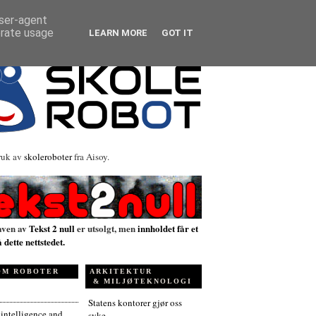
user-agent
erate usage
LEARN MORE
GOT IT
ruk av
skoleroboter
fra Aisoy.
aven av
Tekst 2 null
er utsolgt, men
innholdet får et
å dette nettstedet.
OM ROBOTER
ARKITEKTUR
& MILJØTEKNOLOGI
Statens kontorer gjør oss
l intelligence and
syke