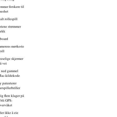
emmer forskere til
aushet
alt rollespill
istene strømmer
vekk
pboard
merens mørkeste
pill
uselige skjermer
å vei
t ned gammel
ac-kildekode
y patenterer
lerspillerbriller
ig flere klager på
 bli GPS-
vervåket
der ikke å eie