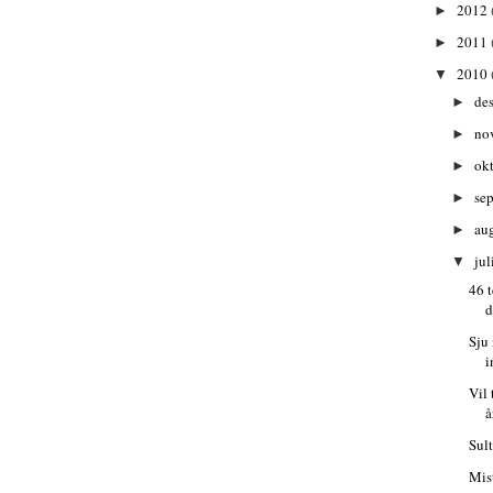
2012
►
2011
►
2010
▼
de
►
no
►
ok
►
se
►
au
►
jul
▼
46 
d
Sju
i
Vil 
å
Sult
Mist