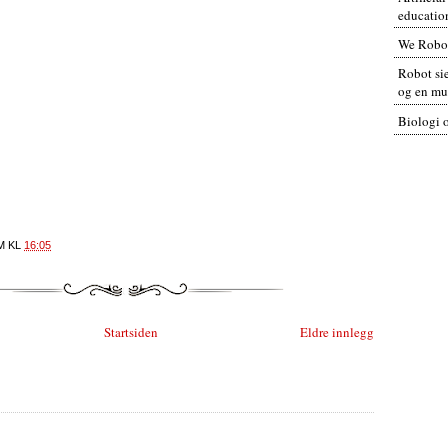
educatio
We Robo
Robot sie
og en mul
Biologi 
M
KL
16:05
Startsiden
Eldre innlegg