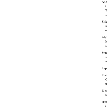
And
O
W
..
Slik
m
o
Afg
M
s
Stu
s
n
Lap
Fra
G
u
E-b
b
Det