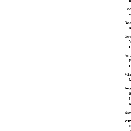
Goo
s
Boo
I
Goo
Y
O
As 
F
G
Min
Aug
L
R
Eno
Why
B