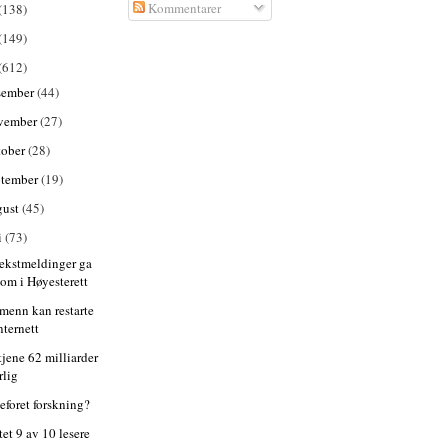
Kommentarer
(138)
(149)
(612)
sember
(44)
vember
(27)
tober
(28)
ptember
(19)
gust
(45)
i
(73)
tekstmeldinger ga
om i Høyesterett
 menn kan restarte
nternett
tjene 62 milliarder
rlig
eforet forskning?
et 9 av 10 lesere