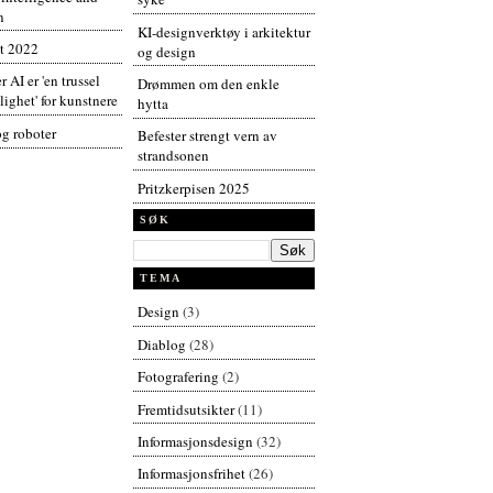
n
KI-designverktøy i arkitektur
t 2022
og design
r AI er 'en trussel
Drømmen om den enkle
ighet' for kunstnere
hytta
og roboter
Befester strengt vern av
strandsonen
Pritzkerpisen 2025
SØK
TEMA
Design
(3)
Diablog
(28)
Fotografering
(2)
Fremtidsutsikter
(11)
Informasjonsdesign
(32)
Informasjonsfrihet
(26)