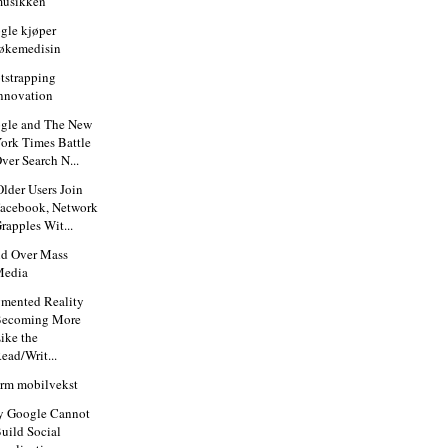
musikken
gle kjøper
økemedisin
tstrapping
nnovation
gle and The New
ork Times Battle
ver Search N...
Older Users Join
acebook, Network
rapples Wit...
d Over Mass
Media
mented Reality
Becoming More
ike the
ead/Writ...
rm mobilvekst
 Google Cannot
uild Social