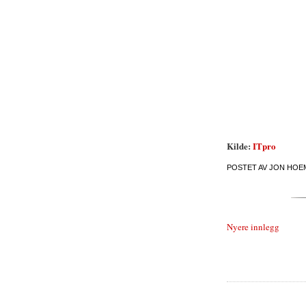
Kilde:
ITpro
POSTET AV
JON HOE
Nyere innlegg