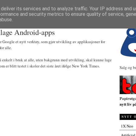
NYHETER
deliver its services and to analyze traffic. Your IP address and 
formance and security metrics to ensure quality of service, gen
abuse.
 lage Android-apps
 Google et nytt verktøy, som gjør utvikling av applikasjoner for
or alle.
å enkelt i bruk at alle, uten bakgrunn med utvikling, skal kunne lage
m er blitt testet i skoler det siste året ifølge New York Times.
Salg og b
Papirutg
nytt liv p
NYTT 
1X Neo
Artificia