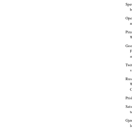
Spø
b
Ope
m
Pira
W
Goo
F
s
Twit
v
Russ
Pri
Sats
t
Gjø
l