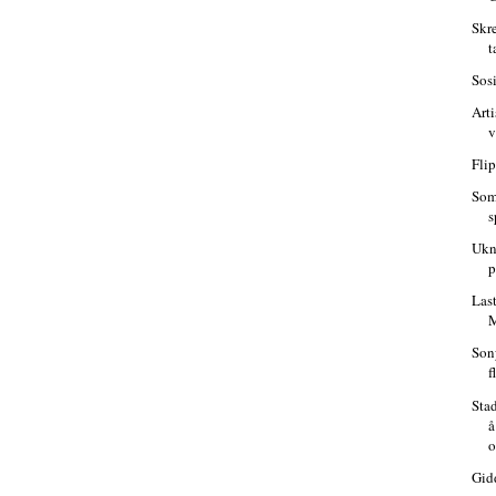
Skr
t
Sosi
Art
Fli
Som
s
Ukn
p
Las
M
Son
f
Stad
å
o
Gid