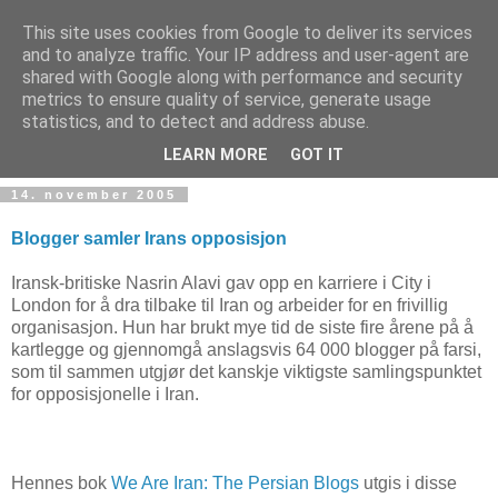
This site uses cookies from Google to deliver its services
and to analyze traffic. Your IP address and user-agent are
shared with Google along with performance and security
metrics to ensure quality of service, generate usage
Teknologinyheter
statistics, and to detect and address abuse.
LEARN MORE
GOT IT
14. november 2005
Blogger samler Irans opposisjon
Iransk-britiske Nasrin Alavi gav opp en karriere i City i
London for å dra tilbake til Iran og arbeider for en frivillig
organisasjon. Hun har brukt mye tid de siste fire årene på å
kartlegge og gjennomgå anslagsvis 64 000 blogger på farsi,
som til sammen utgjør det kanskje viktigste samlingspunktet
for opposisjonelle i Iran.
Hennes bok
We Are Iran: The Persian Blogs
utgis i disse