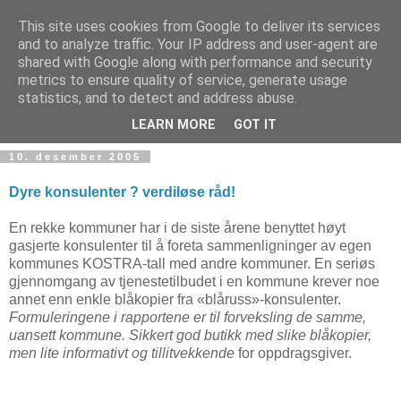
This site uses cookies from Google to deliver its services
and to analyze traffic. Your IP address and user-agent are
shared with Google along with performance and security
metrics to ensure quality of service, generate usage
Teknologinyheter
statistics, and to detect and address abuse.
LEARN MORE
GOT IT
10. desember 2005
Dyre konsulenter ? verdiløse råd!
En rekke kommuner har i de siste årene benyttet høyt
gasjerte konsulenter til å foreta sammenligninger av egen
kommunes KOSTRA-tall med andre kommuner. En seriøs
gjennomgang av tjenestetilbudet i en kommune krever noe
annet enn enkle blåkopier fra «blåruss»-konsulenter.
Formuleringene i rapportene er til forveksling de samme,
uansett kommune. Sikkert god butikk med slike blåkopier,
men lite informativt og tillitvekkende
for oppdragsgiver.