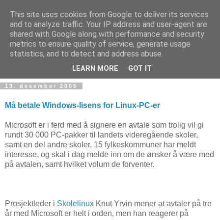
This site uses cookies from Google to deliver its services
and to analyze traffic. Your IP address and user-agent are
shared with Google along with performance and security
metrics to ensure quality of service, generate usage
Teknologinyheter
statistics, and to detect and address abuse.
LEARN MORE
GOT IT
13. desember 2005
Må betale Windows-lisens for Linux-PC-er
Microsoft er i ferd med å signere en avtale som trolig vil gi
rundt 30 000 PC-pakker til landets videregående skoler,
samt en del andre skoler. 15 fylkeskommuner har meldt
interesse, og skal i dag melde inn om de ønsker å være med
på avtalen, samt hvilket volum de forventer.
Prosjektleder i
Skolelinux
Knut Yrvin mener at avtaler på tre
år med Microsoft er helt i orden, men han reagerer på