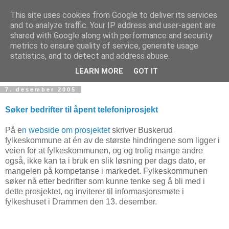
This site uses cookies from Google to deliver its services
and to analyze traffic. Your IP address and user-agent are
shared with Google along with performance and security
metrics to ensure quality of service, generate usage
Teknologinyheter
statistics, and to detect and address abuse.
LEARN MORE
GOT IT
7. desember 2005
Søker bedrifter til åpent telefoniprosjekt
På e
n webside om prosjektet
skriver Buskerud
fylkeskommune at én av de største hindringene som ligger i
veien for at fylkeskommunen, og og trolig mange andre
også, ikke kan ta i bruk en slik løsning per dags dato, er
mangelen på kompetanse i markedet. Fylkeskommunen
søker nå etter bedrifter som kunne tenke seg å bli med i
dette prosjektet, og inviterer til informasjonsmøte i
fylkeshuset i Drammen den 13. desember.