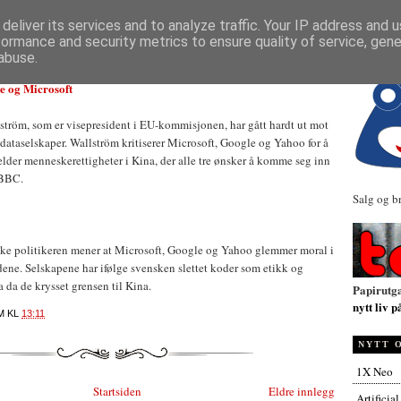
NYHETER
deliver its services and to analyze traffic. Your IP address and 
formance and security metrics to ensure quality of service, gen
abuse.
e og Microsoft
tröm, som er visepresident i EU-kommisjonen, har gått hardt ut mot
e dataselskaper. Wallström kritiserer Microsoft, Google og Yahoo for å
jelder menneskerettigheter i Kina, der alle tre ønsker å komme seg inn
 BBC.
Salg og b
ke politikeren mener at Microsoft, Google og Yahoo glemmer moral i
e. Selskapene har ifølge svensken slettet koder som etikk og
a da de krysset grensen til Kina.
Papirutg
nytt liv p
M
KL
13:11
NYTT 
1X Neo
Startsiden
Eldre innlegg
Artificia