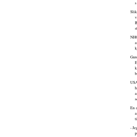
s
Sli
v
B
s
NHO
a
k
Grø
k
b
USA
h
a
s
En a
a
t
- Je
p