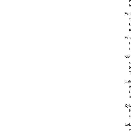
f
Vedt
s
k
n
Vi s
t
s
NMT
r
T
Gal
o
i
d
Ryk
k
a
Lok
g