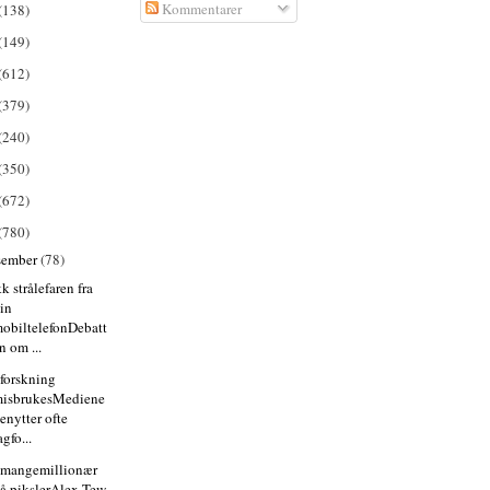
Kommentarer
(138)
(149)
(612)
(379)
(240)
(350)
(672)
(780)
sember
(78)
k strålefaren fra
in
obiltelefonDebatt
n om ...
 forskning
isbrukesMediene
enytter ofte
agfo...
 mangemillionær
å pikslerAlex Tew