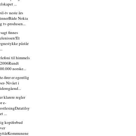
elskapet ...
il-tv neste års
innerBåde Nokia
g tv-produsen...
vsagt finnes
ulenissen!Et
egnestykke påstår
...
elefoni til himmels
 2006Rundt
00.000 norske...
e-firer er egentlig
oer- Nivået i
ideregåend...
r klarere regler
or e-
ostlesingDatatilsy
et ...
ig kopiforbud
ver
nyttårKommunene