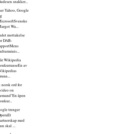
udesen snakker...
ser Yahoo, Google
og
icrosoftSvenske
argot Wa...
ndet mottakelse
or DAB-
apportMens
ulturminis...
får Wikipedia
onkurranseEn av
ikipedias
runn...
 norsk ord for
video on
demand"En åpen
onkur...
oogle trenger
peraEt
artnerskap med
un skal ...