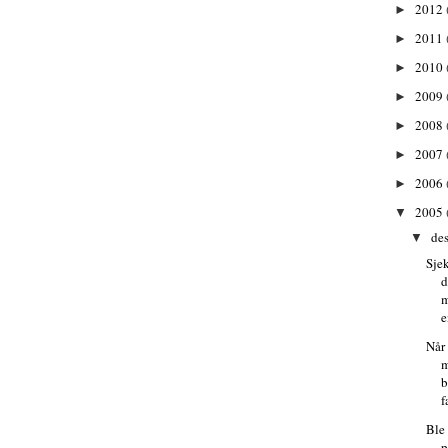
2012
►
2011
►
2010
►
2009
►
2008
►
2007
►
2006
►
2005
▼
de
▼
Sjek
d
m
e
Når
m
b
f
Ble
p