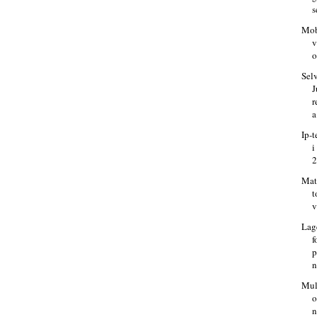
s
Mob
v
o
Sel
J
r
a
Ip-t
i
2
Matt
t
v
Lage
f
p
n
Mul
o