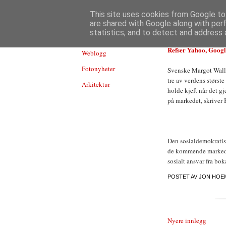
TEKNOLOGI
This site uses cookies from Google to 
are shared with Google along with per
statistics, and to detect and address 
Refser Yahoo, Googl
Weblogg
Fotonyheter
Svenske Margot Walls
tre av verdens størst
Arkitektur
holde kjeft når det g
på markedet, skriver
Den sosialdemokratis
de kommende markeden
sosialt ansvar fra bok
POSTET AV
JON HOE
Nyere innlegg