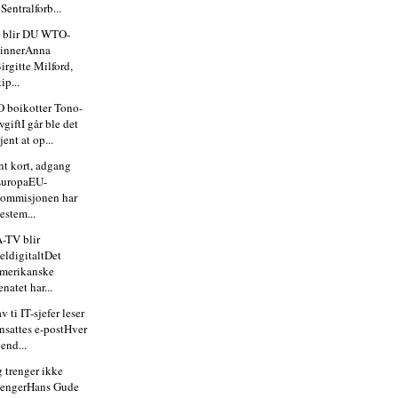
 Sentralforb...
k blir DU WTO-
innerAnna
irgitte Milford,
tip...
 boikotter Tono-
vgiftI går ble det
jent at op...
nt kort, adgang
EuropaEU-
ommisjonen har
estem...
-TV blir
eldigitaltDet
merikanske
enatet har...
v ti IT-sjefer leser
nsattes e-postHver
iend...
g trenger ikke
engerHans Gude