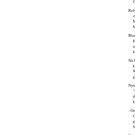
G
Ref
M
M
Bla
f
r
k
Nå 
k
W
g
Nytt
"
k
- G
O
p
S