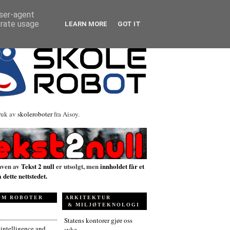
user-agent
erate usage
LEARN MORE
GOT IT
ruk av
skoleroboter
fra Aisoy.
aven av
Tekst 2 null
er utsolgt, men
innholdet får et
å dette nettstedet.
OM ROBOTER
ARKITEKTUR
& MILJØTEKNOLOGI
Statens kontorer gjør oss
l intelligence and
syke