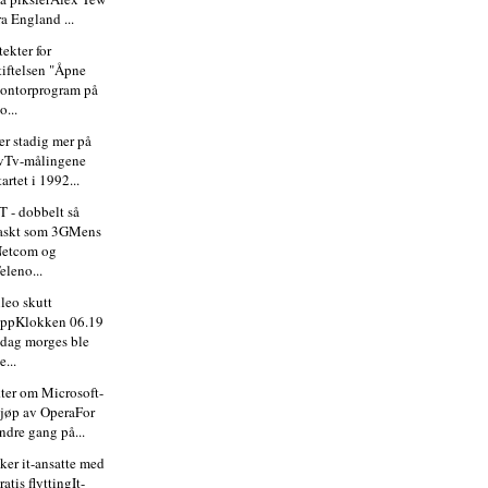
ra England ...
ekter for
tiftelsen "Åpne
ontorprogram på
o...
er stadig mer på
vTv-målingene
tartet i 1992...
 - dobbelt så
askt som 3GMens
Netcom og
eleno...
ileo skutt
ppKlokken 06.19
 dag morges ble
e...
ter om Microsoft-
jøp av OperaFor
ndre gang på...
ker it-ansatte med
ratis flyttingIt-