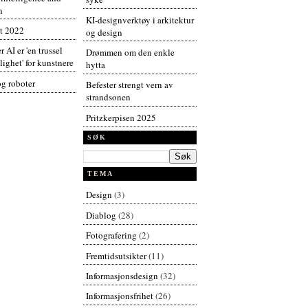
n
KI-designverktøy i arkitektur
t 2022
og design
r AI er 'en trussel
Drømmen om den enkle
ighet' for kunstnere
hytta
og roboter
Befester strengt vern av
strandsonen
Pritzkerpisen 2025
SØK
TEMA
Design
(3)
Diablog
(28)
Fotografering
(2)
Fremtidsutsikter
(11)
Informasjonsdesign
(32)
Informasjonsfrihet
(26)