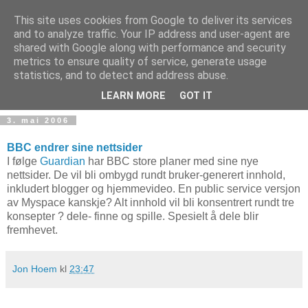
This site uses cookies from Google to deliver its services
and to analyze traffic. Your IP address and user-agent are
shared with Google along with performance and security
metrics to ensure quality of service, generate usage
Teknologinyheter
statistics, and to detect and address abuse.
LEARN MORE
GOT IT
3. mai 2006
BBC endrer sine nettsider
I følge
Guardian
har BBC store planer med sine nye
nettsider. De vil bli ombygd rundt bruker-generert innhold,
inkludert blogger og hjemmevideo. En public service versjon
av Myspace kanskje? Alt innhold vil bli konsentrert rundt tre
konsepter ? dele- finne og spille. Spesielt å dele blir
fremhevet.
Jon Hoem
kl
23:47