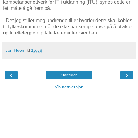
kompetansenettverk for IT i utdanning (ITU), synes dette er
feil måte å gå frem på.
- Det jeg stiller meg undrende til er hvorfor dette skal kobles
til fylkeskommuner når de ikke har kompetanse på å utvikle
og tilrettelegge digitale læremidler, sier han.
Jon Hoem
kl
16:58
‹
›
Startsiden
Vis nettversjon