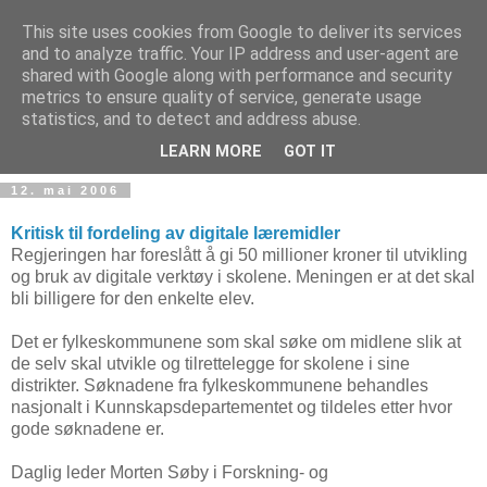
This site uses cookies from Google to deliver its services
and to analyze traffic. Your IP address and user-agent are
shared with Google along with performance and security
metrics to ensure quality of service, generate usage
Teknologinyheter
statistics, and to detect and address abuse.
LEARN MORE
GOT IT
12. mai 2006
Kritisk til fordeling av digitale læremidler
Regjeringen har foreslått å gi 50 millioner kroner til utvikling
og bruk av digitale verktøy i skolene. Meningen er at det skal
bli billigere for den enkelte elev.
Det er fylkeskommunene som skal søke om midlene slik at
de selv skal utvikle og tilrettelegge for skolene i sine
distrikter. Søknadene fra fylkeskommunene behandles
nasjonalt i Kunnskapsdepartementet og tildeles etter hvor
gode søknadene er.
Daglig leder Morten Søby i Forskning- og