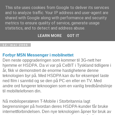
This site uses cookies from Google to deliver its services
and to analyze traffic. Your IP address and user-agent are
shared with Google along with performance and security
metrics to ensure quality of service, generate usage
Teknologinyheter
statistics, and to detect and address abuse.
LEARN MORE
GOT IT
12. mai 2006
Forbyr MSN Messenger i mobilnettet
Den neste oppgraderingen som kommer til 3G-nett her
hjemme er HSDPA. Da vi var på CeBIT i Tyskland tidligere i
år, fikk vi demonstrert de enorme hastighetene denne
teknologien byr på. Med HSDPA kan du for eksempel laste
ned film i sanntid og se den på PC-en eller en TV. Med
andre ord fungerer teknoogien som en vanlig bredbåndslinje
til mobiltelefonen din.
Nå mobiloperatøren T-Mobile i Storbritannia lagt
begrensninger på hvordan deres HSDPA-kunder får bruke
internettforbindelsen. Den nye teknologien åpner for bruk av