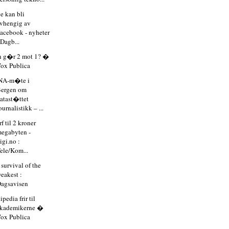
e kan bli
vhengig av
acebook - nyheter
 Dagb...
 g�r 2 mot 1? �
ox Publica
NA-m�te i
Bergen om
atast�ttet
ournalistikk – ...
rf til 2 kroner
egabyten -
igi.no :
ele/Kom...
survival of the
eakest :
agsavisen
pedia frir til
akademikerne �
ox Publica