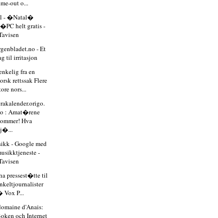
ime-out o...
ll - �Natal�
�PC helt gratis -
Tavisen
genbladet.no - Et
ag til irritasjon
enkelig fra en
orsk rettssak Flere
tore nors...
rakalender.origo.
o : Amat�rene
kommer! Hva
j�...
ikk - Google med
usikktjeneste -
Tavisen
ha pressest�tte til
nkeltjournalister
 Vox P...
domaine d'Anais:
oken och Internet