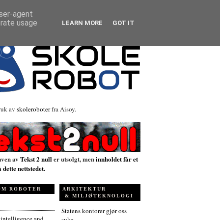
user-agent
erate usage
LEARN MORE
GOT IT
ruk av
skoleroboter
fra Aisoy.
aven av
Tekst 2 null
er utsolgt, men
innholdet får et
å dette nettstedet.
OM ROBOTER
ARKITEKTUR
& MILJØTEKNOLOGI
Statens kontorer gjør oss
l intelligence and
syke