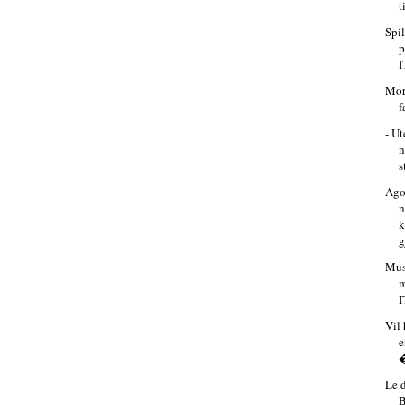
t
Spi
p
I
Mor
f
- Ut
n
s
Ago
n
g
Mus
m
I
Vil 
e
�
Le 
B