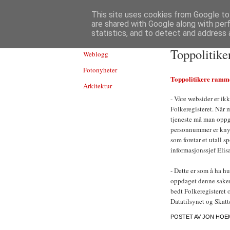
TEKNOLOGI
This site uses cookies from Google to 
are shared with Google along with per
statistics, and to detect and address 
Toppolitike
Weblogg
Fotonyheter
Toppolitikere ramme
Arkitektur
- Våre websider er ikk
Folkeregisteret. Når 
tjeneste må man oppg
personnummer er knyt
som foretar et utall s
informasjonssjef Elis
- Dette er som å ha hu
oppdaget denne saken,
bedt Folkeregisteret o
Datatilsynet og Skatte
POSTET AV
JON HOE