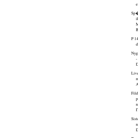
e
Sp�
i
M
B
P 1
d
Nyg
-
D
Live
A
Fild
p
n
I
Sist
n
D