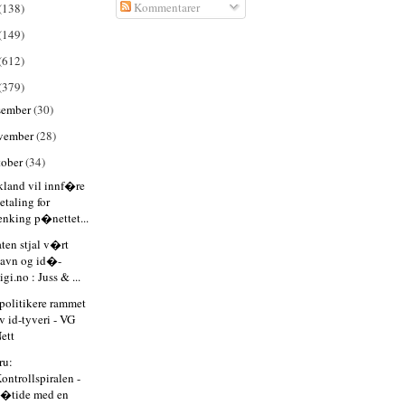
Kommentarer
(138)
(149)
(612)
(379)
sember
(30)
vember
(28)
tober
(34)
kland vil innf�re
etaling for
enking p�nettet...
aten stjal v�rt
avn og id�-
igi.no : Juss & ...
politikere rammet
v id-tyveri - VG
ett
ru:
ontrollspiralen -
�tide med en