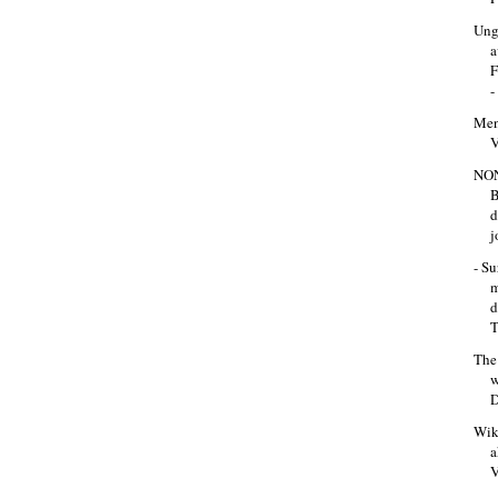
Ung
a
F
-
Men
V
NO
d
j
- Su
m
d
T
The 
w
D
Wiki
V