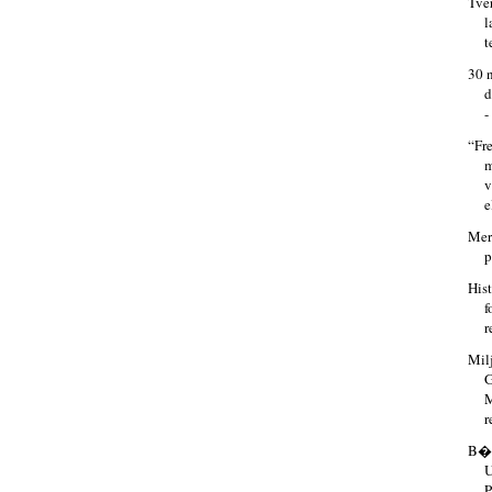
Tve
l
t
30 
d
-
“Fr
m
e
Mer
p
His
f
r
Mil
r
B�r
U
P