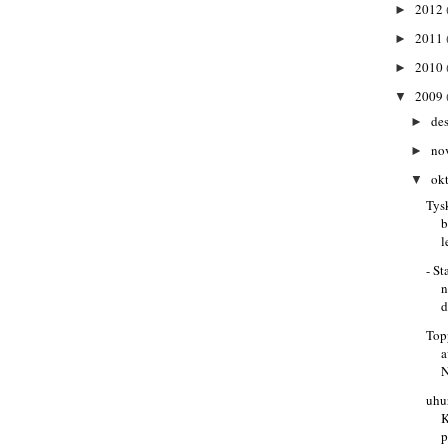
2012
►
2011
►
2010
►
2009
▼
de
►
no
►
ok
▼
Tys
b
l
- St
n
d
Top
a
N
uhu
K
p