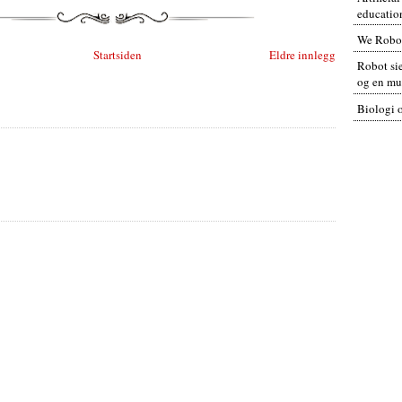
educatio
We Robo
Startsiden
Eldre innlegg
Robot sie
og en mul
Biologi 