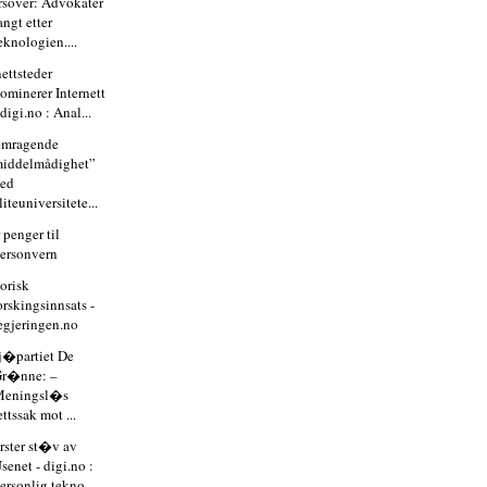
rsover: Advokater
angt etter
eknologien....
nettsteder
ominerer Internett
 digi.no : Anal...
emragende
iddelmådighet”
ved
liteuniversitete...
 penger til
ersonvern
torisk
orskingsinnsats -
egjeringen.no
j�partiet De
Gr�nne: –
Meningsl�s
ettssak mot ...
ster st�v av
senet - digi.no :
ersonlig tekno...