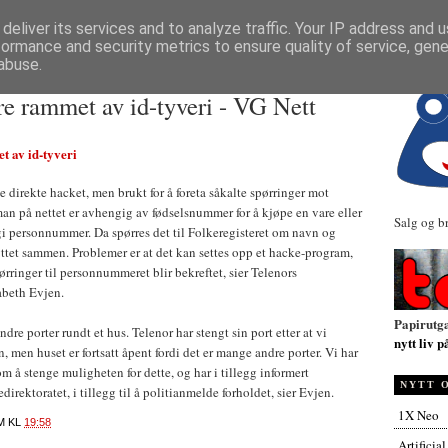
NYHETER
deliver its services and to analyze traffic. Your IP address and 
formance and security metrics to ensure quality of service, gen
abuse.
re rammet av id-tyveri - VG Nett
t av id-tyveri
e direkte hacket, men brukt for å foreta såkalte spørringer mot
man på nettet er avhengig av fødselsnummer for å kjøpe en vare eller
Salg og b
i personnummer. Da spørres det til Folkeregisteret om navn og
tet sammen. Problemer er at det kan settes opp et hacke-program,
pørringer til personnummeret blir bekreftet, sier Telenors
abeth Evjen.
Papirutg
ndre porter rundt et hus. Telenor har stengt sin port etter at vi
nytt liv p
 men huset er fortsatt åpent fordi det er mange andre porter. Vi har
m å stenge muligheten for dette, og har i tillegg informert
NYTT 
direktoratet, i tillegg til å politianmelde forholdet, sier Evjen.
1X Neo
M
KL
19:58
Artificia