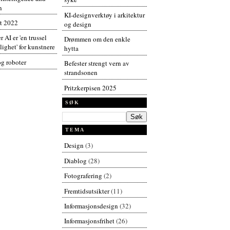
n
KI-designverktøy i arkitektur
t 2022
og design
r AI er 'en trussel
Drømmen om den enkle
ighet' for kunstnere
hytta
og roboter
Befester strengt vern av
strandsonen
Pritzkerpisen 2025
SØK
TEMA
Design
(3)
Diablog
(28)
Fotografering
(2)
Fremtidsutsikter
(11)
Informasjonsdesign
(32)
Informasjonsfrihet
(26)