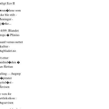
nligt Eco II
rsm�lene som
kke ble stilt -
eninger -
j�rke...
44/09: Blandet
rops � Plinius
aard versus nettet
 kultur -
agbladet.no
t etter
medied�den �
re Slettan
eling - - Angrep
�pirater
yttel�st -
Tavisen
e vers for
ettleksikon :
agsavisen