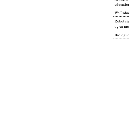
educatio
We Robo
Robot sie
og en mul
Biologi 