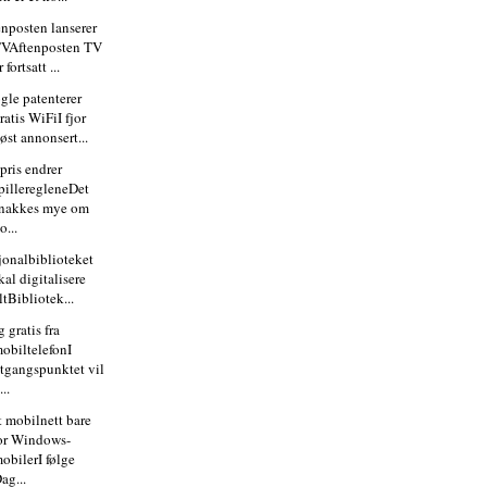
enposten lanserer
VAftenposten TV
r fortsatt ...
gle patenterer
ratis WiFiI fjor
øst annonsert...
pris endrer
pilleregleneDet
nakkes mye om
o...
jonalbiblioteket
kal digitalisere
ltBibliotek...
 gratis fra
obiltelefonI
tgangspunktet vil
...
t mobilnett bare
or Windows-
obilerI følge
ag...