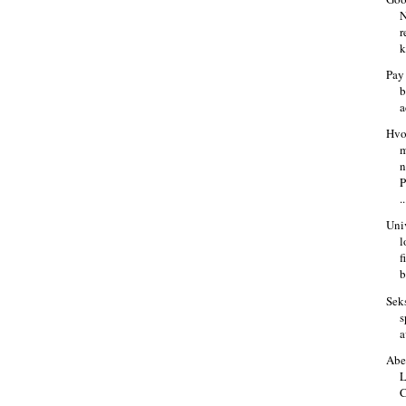
N
r
k
Pay
b
a
Hvo
m
P
..
Univ
l
f
b
Seks
s
a
Abe
L
C