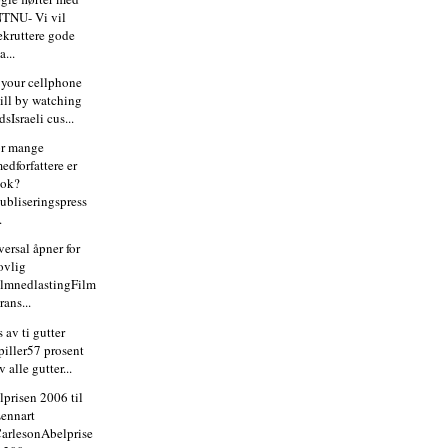
TNU- Vi vil
ekruttere gode
a...
 your cellphone
ill by watching
dsIsraeli cus...
r mange
edforfattere er
nok?
ubliseringspress
.
ersal åpner for
ovlig
ilmnedlastingFilm
rans...
 av ti gutter
piller57 prosent
v alle gutter...
lprisen 2006 til
ennart
arlesonAbelprise