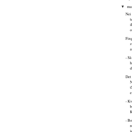
ma
▼
Nei 
t
i
o
Fin
s
a
- Så
h
d
Det 
N
t
e
- Kv
b
K
- Bo
r
j