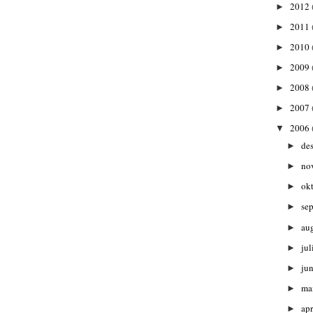
2012
►
2011
►
2010
►
2009
►
2008
►
2007
►
2006
▼
de
►
no
►
ok
►
se
►
au
►
jul
►
ju
►
ma
►
apr
►