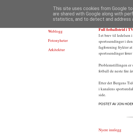
TEKNOLOGI
This site uses cookies from Google to 
are shared with Google along with per
statistics, and to detect and address 
Full fotballstrid i T
Weblogg
I et brev til ledelse
Fotonyheter
sportssendinger i den
fagforening frykter a
Arkitektur
sportssendinger fører ti
Problemstillingen er s
fotball de neste fir
Etter det Bergens Tide
i kanalens sportsreda
side.
POSTET AV
JON HOE
Nyere innlegg