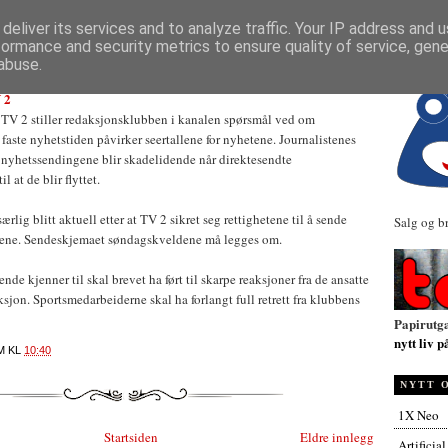
NYHETER
deliver its services and to analyze traffic. Your IP address and 
formance and security metrics to ensure quality of service, gen
abuse.
V 2
n i TV 2 stiller redaksjonsklubben i kanalen spørsmål ved om
 faste nyhetstiden påvirker seertallene for nyhetene. Journalistenes
t nyhetssendingene blir skadelidende når direktesendte
l at de blir flyttet.
ærlig blitt aktuell etter at TV 2 sikret seg rettighetene til å sende
Salg og b
e årene. Sendeskjemaet søndagskveldene må legges om.
nde kjenner til skal brevet ha ført til skarpe reaksjoner fra de ansatte
ksjon. Sportsmedarbeiderne skal ha forlangt full retrett fra klubbens
Papirutg
nytt liv p
M
KL
10:40
NYTT 
1X Neo
Startsiden
Eldre innlegg
Artificia