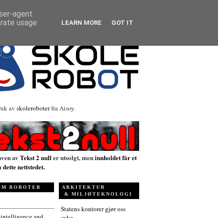
user-agent
erate usage
LEARN MORE
GOT IT
ruk av
skoleroboter
fra Aisoy.
aven av
Tekst 2 null
er utsolgt, men
innholdet får et
å dette nettstedet.
OM ROBOTER
ARKITEKTUR
& MILJØTEKNOLOGI
Statens kontorer gjør oss
l intelligence and
syke