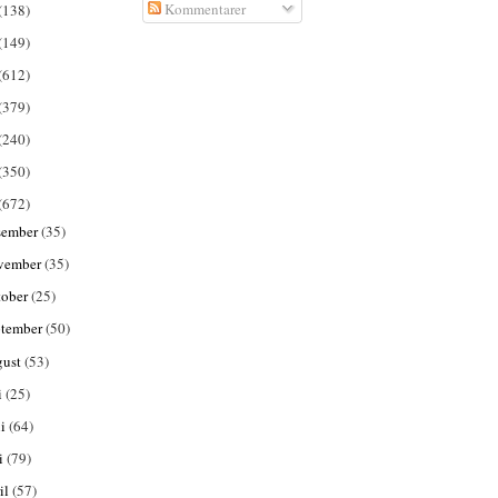
Kommentarer
(138)
(149)
(612)
(379)
(240)
(350)
(672)
sember
(35)
vember
(35)
tober
(25)
ptember
(50)
gust
(53)
i
(25)
ni
(64)
i
(79)
il
(57)