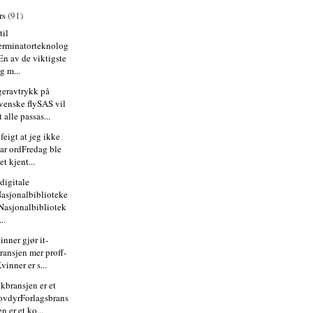
rs
(91)
til
erminatorteknolog
En av de viktigste
g m...
geravtrykk på
venske flySAS vil
t alle passas...
 feigt at jeg ikke
ar ordFredag ble
et kjent...
digitale
asjonalbiblioteke
Nasjonalbibliotek
...
inner gjør it-
ransjen mer proff-
vinner er s...
kbransjen er et
ovdyrForlagsbrans
en er et ko...