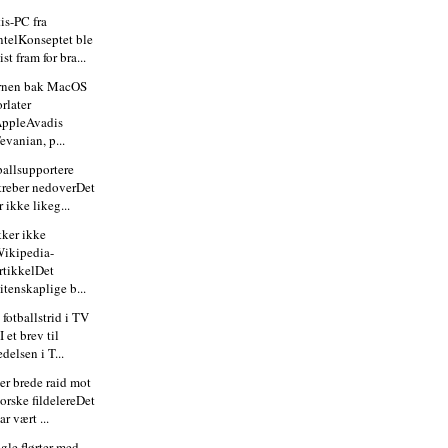
is-PC fra
ntelKonseptet ble
ist fram for bra...
rnen bak MacOS
orlater
ppleAvadis
evanian, p...
ballsupportere
treber nedoverDet
r ikke likeg...
kker ikke
ikipedia-
rtikkelDet
itenskaplige b...
 fotballstrid i TV
I et brev til
edelsen i T...
er brede raid mot
orske fildelereDet
ar vært ...
gle flørter med