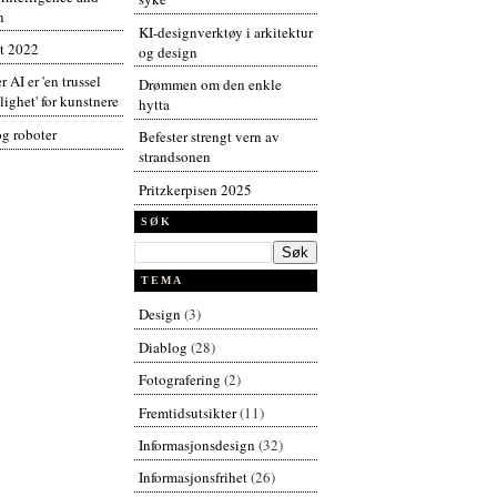
n
KI-designverktøy i arkitektur
t 2022
og design
r AI er 'en trussel
Drømmen om den enkle
ighet' for kunstnere
hytta
og roboter
Befester strengt vern av
strandsonen
Pritzkerpisen 2025
SØK
TEMA
Design
(3)
Diablog
(28)
Fotografering
(2)
Fremtidsutsikter
(11)
Informasjonsdesign
(32)
Informasjonsfrihet
(26)