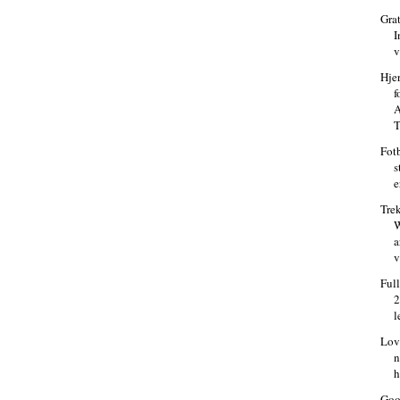
Grat
I
v
Hje
f
A
T
Fot
s
e
Tre
W
a
v
Full
2
l
Lov
n
h
Goo