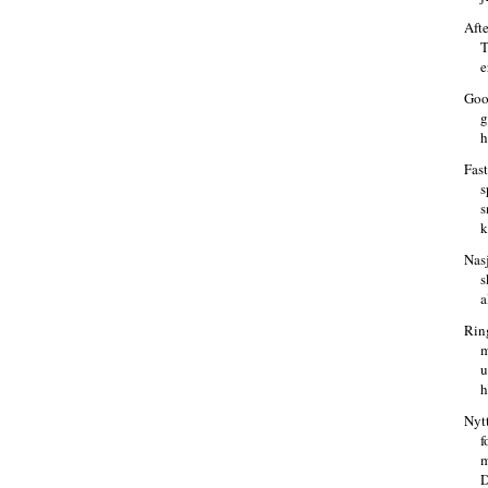
Aft
T
e
Goo
g
h
Fast
s
s
k
Nas
s
a
Ring
m
u
h
Nyt
f
m
D