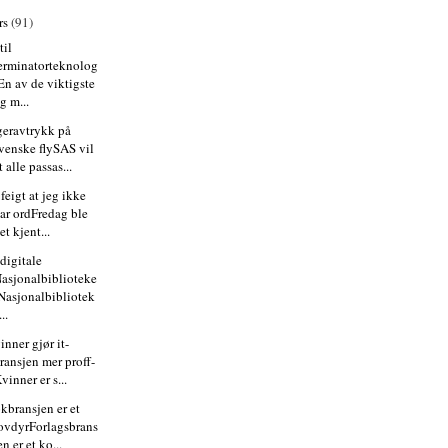
rs
(91)
til
erminatorteknolog
En av de viktigste
g m...
geravtrykk på
venske flySAS vil
t alle passas...
 feigt at jeg ikke
ar ordFredag ble
et kjent...
digitale
asjonalbiblioteke
Nasjonalbibliotek
...
inner gjør it-
ransjen mer proff-
vinner er s...
kbransjen er et
ovdyrForlagsbrans
en er et ko...