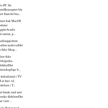
is-PC fra
ntelKonseptet ble
ist fram for bra...
rnen bak MacOS
orlater
ppleAvadis
evanian, p...
ballsupportere
treber nedoverDet
r ikke likeg...
kker ikke
ikipedia-
rtikkelDet
itenskaplige b...
 fotballstrid i TV
I et brev til
edelsen i T...
er brede raid mot
orske fildelereDet
ar vært ...
gle flørter med