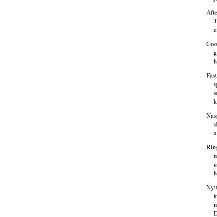
Aft
T
e
Goo
g
h
Fast
s
s
k
Nas
s
a
Ring
m
u
h
Nyt
f
m
D