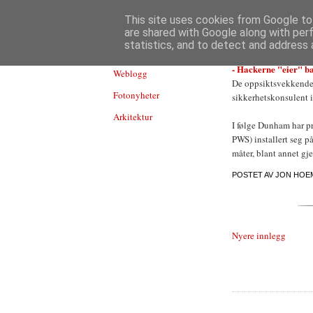
TEKNOLOGI
This site uses cookies from Google to 
are shared with Google along with per
statistics, and to detect and address 
- Hackerne "eier" b
Weblogg
De oppsiktsvekkende
Fotonyheter
sikkerhetskonsulent i 
Arkitektur
I følge Dunham har 
PWS) installert seg p
måter, blant annet g
POSTET AV
JON HOE
Nyere innlegg