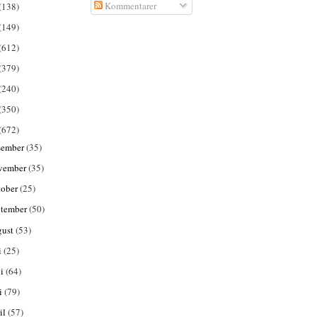
Kommentarer
(138)
(149)
(612)
(379)
(240)
(350)
(672)
sember
(35)
vember
(35)
tober
(25)
ptember
(50)
gust
(53)
i
(25)
ni
(64)
i
(79)
il
(57)