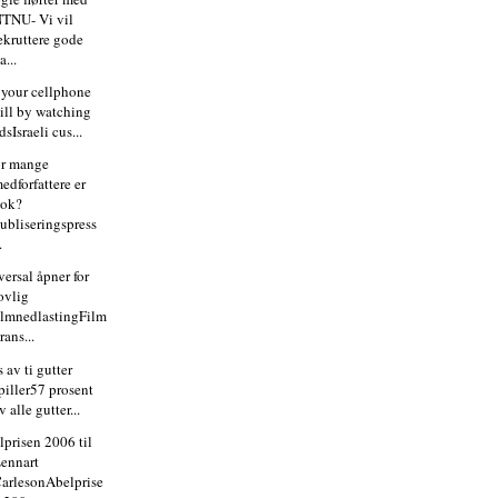
TNU- Vi vil
ekruttere gode
a...
 your cellphone
ill by watching
dsIsraeli cus...
r mange
edforfattere er
nok?
ubliseringspress
.
ersal åpner for
ovlig
ilmnedlastingFilm
rans...
 av ti gutter
piller57 prosent
v alle gutter...
lprisen 2006 til
ennart
arlesonAbelprise