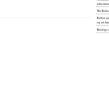
educatio
We Robo
Robot sie
og en mul
Biologi 