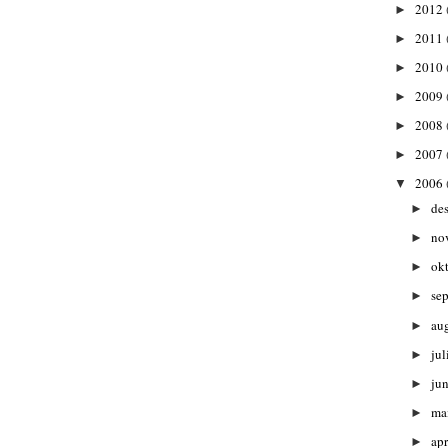
2012
►
2011
►
2010
►
2009
►
2008
►
2007
►
2006
▼
de
►
no
►
ok
►
se
►
au
►
jul
►
ju
►
ma
►
apr
►