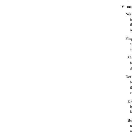
ma
▼
Nei 
t
i
o
Fin
s
a
- Så
h
d
Det 
N
t
e
- Kv
b
K
- Bo
r
j