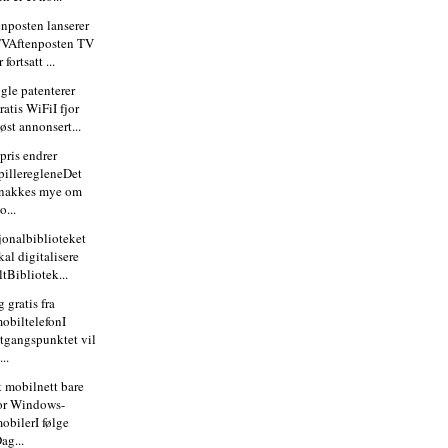
enposten lanserer
VAftenposten TV
r fortsatt ...
gle patenterer
ratis WiFiI fjor
øst annonsert...
pris endrer
pilleregleneDet
nakkes mye om
o...
jonalbiblioteket
kal digitalisere
ltBibliotek...
 gratis fra
obiltelefonI
tgangspunktet vil
...
t mobilnett bare
or Windows-
obilerI følge
ag...