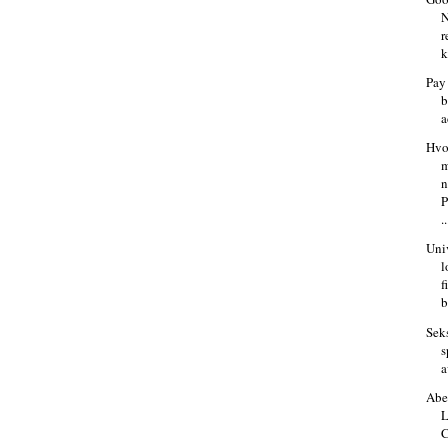
N
r
k
Pay
b
a
Hvo
m
P
..
Univ
l
f
b
Seks
s
a
Abe
L
C