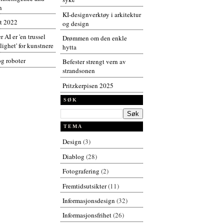
n
KI-designverktøy i arkitektur
t 2022
og design
r AI er 'en trussel
Drømmen om den enkle
ighet' for kunstnere
hytta
og roboter
Befester strengt vern av
strandsonen
Pritzkerpisen 2025
SØK
TEMA
Design
(3)
Diablog
(28)
Fotografering
(2)
Fremtidsutsikter
(11)
Informasjonsdesign
(32)
Informasjonsfrihet
(26)