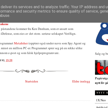
NYHETER
deliver its services and to analyze traffic. Your IP address and 
formance and security metrics to ensure quality of service, gen
abuse.
ankene
 påstandene kommer fra Ken Dunham, som er ansatt som
iDefense, som eies av det store. seriøse selskapet VeriSign.
programmet
Metafisher
(opptrer også under navn som Spy Agent og
å minst en million PC-er. Programmet sprer seg på en rekke ulike
jennom e-post og som falsk hjelpeprogramvare.
Salg og b
M
KL
15:28
Papirutg
Startsiden
Eldre innlegg
nytt liv p
NYTT 
1X Neo
Artificia