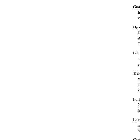
Grat
I
v
Hje
f
A
T
Fot
s
e
Tre
W
a
v
Full
2
l
Lov
n
h
Goo