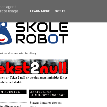
user-agent
erate usage
LEARN MORE
GOT IT
ruk av
skoleroboter
fra Aisoy.
aven av
Tekst 2 null
er utsolgt, men
innholdet får et
å dette nettstedet.
OM ROBOTER
ARKITEKTUR
& MILJØTEKNOLOGI
Statens kontorer gjør oss
l intelligence and
syke