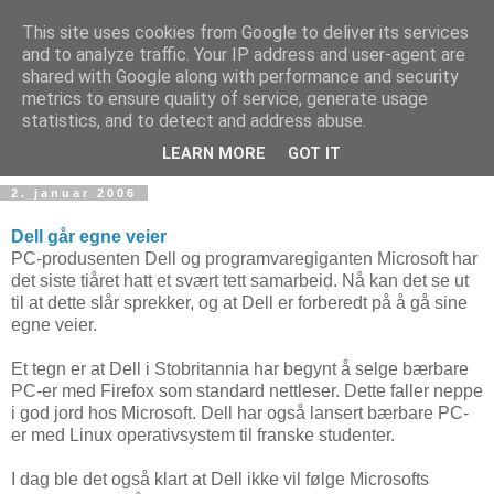
This site uses cookies from Google to deliver its services
and to analyze traffic. Your IP address and user-agent are
shared with Google along with performance and security
metrics to ensure quality of service, generate usage
Teknologinyheter
statistics, and to detect and address abuse.
LEARN MORE
GOT IT
2. januar 2006
Dell går egne veier
PC-produsenten Dell og programvaregiganten Microsoft har
det siste tiåret hatt et svært tett samarbeid. Nå kan det se ut
til at dette slår sprekker, og at Dell er forberedt på å gå sine
egne veier.
Et tegn er at Dell i Stobritannia har begynt å selge bærbare
PC-er med Firefox som standard nettleser. Dette faller neppe
i god jord hos Microsoft. Dell har også lansert bærbare PC-
er med Linux operativsystem til franske studenter.
I dag ble det også klart at Dell ikke vil følge Microsofts