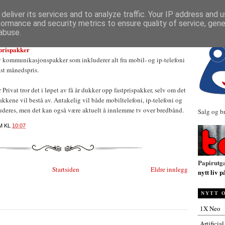
NYHETER
deliver its services and to analyze traffic. Your IP address and 
formance and security metrics to ensure quality of service, gen
abuse.
tprispakker
y kommunikasjonspakker som inkluderer alt fra mobil- og ip-telefoni
fast månedspris.
Privat tror det i løpet av få år dukker opp fastprispakker, selv om det
 pakkene vil bestå av. Antakelig vil både mobiltelefoni, ip-telefoni og
uderes, men det kan også være aktuelt å innlemme tv over bredbånd.
Salg og b
M
KL
10:07
Papirutg
Startsiden
Eldre innlegg
nytt liv p
NYTT 
1X Neo
Artificia