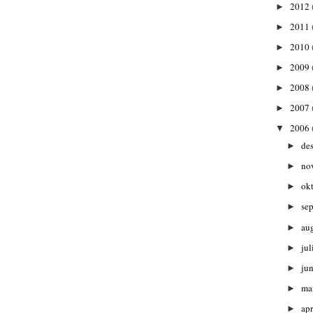
2012
►
2011
►
2010
►
2009
►
2008
►
2007
►
2006
▼
de
►
no
►
ok
►
se
►
au
►
jul
►
ju
►
ma
►
apr
►