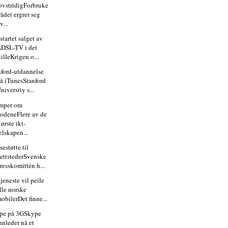
ovstridigForbruke
rådet ergrer seg
v...
startet salget av
DSL-TV i det
tilleKrigen o...
nford-utdannelse
å iTunesStanford
niversity s...
mper om
odeneFlere av de
tørste ikt-
elskapen...
sestøtte til
ettstederSvenske
resskomittén h...
jeneste vil peile
lle norske
obilerDet finne...
pe på 3GSkype
nnleder nå et