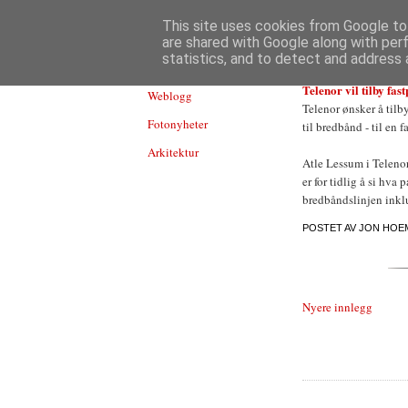
TEKNOLOGI
This site uses cookies from Google to 
are shared with Google along with per
statistics, and to detect and address 
Telenor vil tilby fas
Weblogg
Telenor ønsker å tilb
Fotonyheter
til bredbånd - til en 
Arkitektur
Atle Lessum i Telenor 
er for tidlig å si hva
bredbåndslinjen inkl
POSTET AV
JON HOE
Nyere innlegg