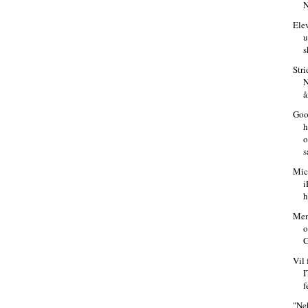
N
Elev
u
s
Str
N
å
Goo
h
o
s
Mic
i
h
Men
o
G
Vil 
I
f
"Ne