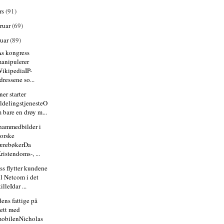
rs
(91)
bruar
(69)
nuar
(89)
s kongress
anipulerer
ikipediaIP-
dressene so...
er starter
ildelingstjenesteO
 bare en drøy m...
ammedbilder i
orske
ærebøkerDa
ristendoms-, ...
ss flytter kundene
il Netcom i det
tilleIdar ...
dens fattige på
ett med
obilenNicholas