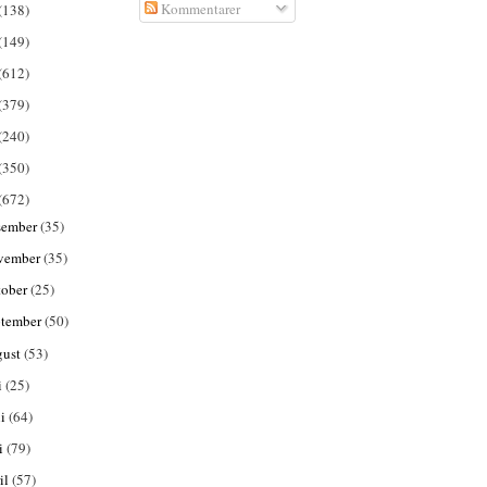
Kommentarer
(138)
(149)
(612)
(379)
(240)
(350)
(672)
sember
(35)
vember
(35)
tober
(25)
ptember
(50)
gust
(53)
i
(25)
ni
(64)
i
(79)
il
(57)