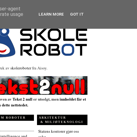
user-agent
erate usage
LEARN MORE
GOT IT
ruk av
skoleroboter
fra Aisoy.
aven av
Tekst 2 null
er utsolgt, men
innholdet får et
å dette nettstedet.
OM ROBOTER
ARKITEKTUR
& MILJØTEKNOLOGI
Statens kontorer gjør oss
l intelligence and
syke