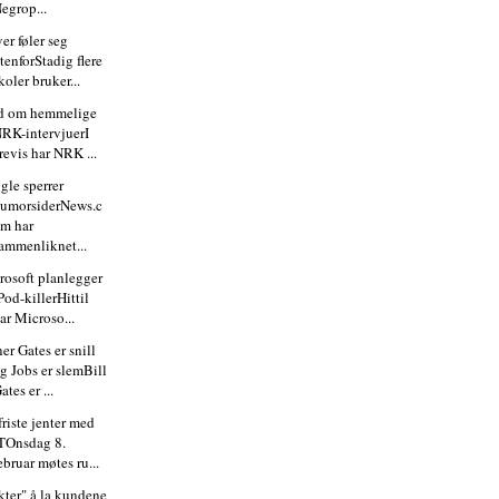
egrop...
er føler seg
tenforStadig flere
koler bruker...
id om hemmelige
RK-intervjuerI
revis har NRK ...
gle sperrer
umorsiderNews.c
m har
ammenliknet...
rosoft planlegger
Pod-killerHittil
ar Microso...
er Gates er snill
g Jobs er slemBill
ates er ...
friste jenter med
TOnsdag 8.
ebruar møtes ru...
kter" å la kundene