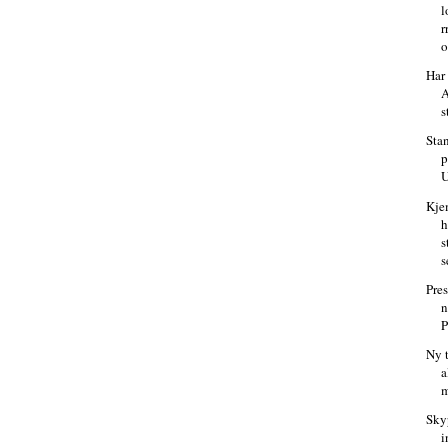
l
r
o
Har 
A
s
Sta
p
U
Kje
h
s
s
Pres
n
P
Ny t
a
m
Sky
i