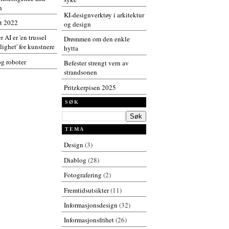
n
KI-designverktøy i arkitektur
t 2022
og design
r AI er 'en trussel
Drømmen om den enkle
ighet' for kunstnere
hytta
og roboter
Befester strengt vern av
strandsonen
Pritzkerpisen 2025
SØK
TEMA
Design
(3)
Diablog
(28)
Fotografering
(2)
Fremtidsutsikter
(11)
Informasjonsdesign
(32)
Informasjonsfrihet
(26)