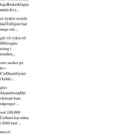
lageBrukerklagen
mnda for e...
et styrker sosiale
åndTidligere har
ange ant...
gle vil vokse til
100Googles
atsing i
rondhei...
ærere snoker på
lev-
C'erDatatilsynet
r koble...
gles
reklameboomDet
r fortsatt bare
måpenger ...
 bort 100.000
CerIntel har siden
r 2000 lært ...
unes er