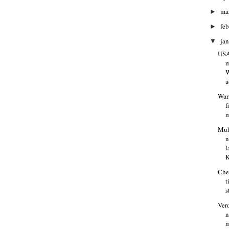
ma
►
fe
►
ja
▼
USA
m
W
a
Warn
f
m
Muh
n
l
K
Che
t
s
Ver
n
m