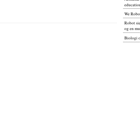
educatio
We Robo
Robot sie
og en mul
Biologi 