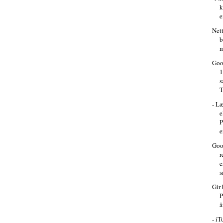
k
e
Nett
b
m
Goo
s
T
- L
e
P
e
Goo
e
s
Gir
P
å
- iT