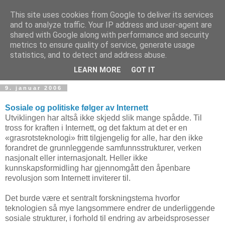
This site uses cookies from Google to deliver its services
and to analyze traffic. Your IP address and user-agent are
shared with Google along with performance and security
metrics to ensure quality of service, generate usage
Teknologinyheter
statistics, and to detect and address abuse.
LEARN MORE
GOT IT
9. januar 2006
Sosiale og politiske følger av Internett
Utviklingen har altså ikke skjedd slik mange spådde. Til
tross for kraften i Internett, og det faktum at det er en
«grasrotsteknologi» fritt tilgjengelig for alle, har den ikke
forandret de grunnleggende samfunnsstrukturer, verken
nasjonalt eller internasjonalt. Heller ikke
kunnskapsformidling har gjennomgått den åpenbare
revolusjon som Internett inviterer til.
Det burde være et sentralt forskningstema hvorfor
teknologien så mye langsommere endrer de underliggende
sosiale strukturer, i forhold til endring av arbeidsprosesser