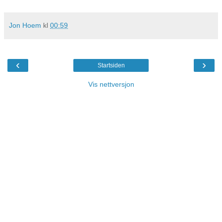
Jon Hoem
kl
00:59
‹
›
Startsiden
Vis nettversjon