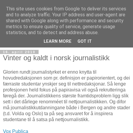
This site uses cookies from Google to deliver its services
and to analyze traffic. Your IP address and user-agent are
shared with Google along with performance and security
metrics to ensure quality of service, generate usage
Teknologinyheter
statistics, and to detect and address abuse.
LEARN MORE
GOT IT
16. april 2010
Vinter og kaldt i norsk journalistikk
Glorien rundt journalistyrket er enno knytta til
hovudredaksjonen som pr. definisjon er papirorientert, og dei
færraste studentar ynskjer seg til nettredaksjonar. Så lenge
profesjonen held fokus på papiravisa vil også rekrutteringa
føregå der. Journalistikkens største framtidsproblem ligg slik
sett i det dårlege renomméet til nettjournalistikken. Og difor
må journalistikkutdanningane både i Bergen og andre stader
(t.d. Volda og Oslo) ta på seg ansvaret for å inspirera
studentane til å satsa på nettjournalistikk.
Vox Publica