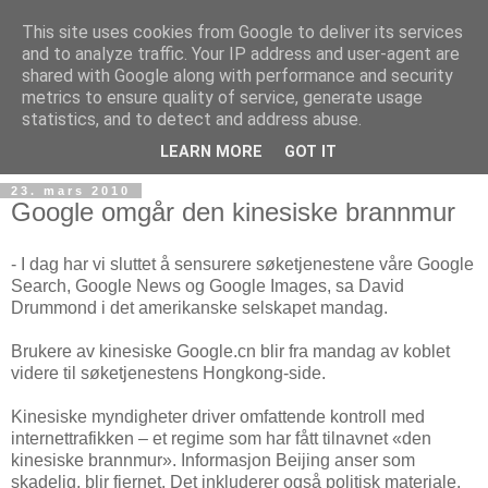
This site uses cookies from Google to deliver its services
and to analyze traffic. Your IP address and user-agent are
shared with Google along with performance and security
metrics to ensure quality of service, generate usage
Teknologinyheter
statistics, and to detect and address abuse.
LEARN MORE
GOT IT
23. mars 2010
Google omgår den kinesiske brannmur
- I dag har vi sluttet å sensurere søketjenestene våre Google
Search, Google News og Google Images, sa David
Drummond i det amerikanske selskapet mandag.
Brukere av kinesiske Google.cn blir fra mandag av koblet
videre til søketjenestens Hongkong-side.
Kinesiske myndigheter driver omfattende kontroll med
internettrafikken – et regime som har fått tilnavnet «den
kinesiske brannmur». Informasjon Beijing anser som
skadelig, blir fjernet. Det inkluderer også politisk materiale.